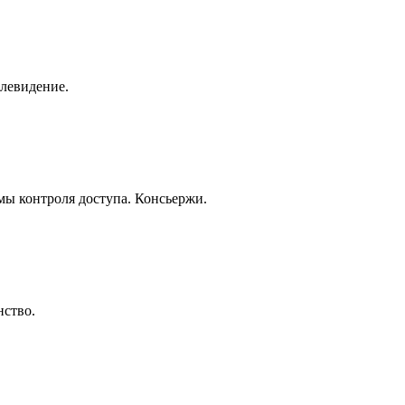
елевидение.
ы контроля доступа. Консьержи.
нство.