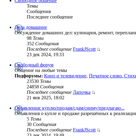
Свободное общение
Темы
Сообщения
Последнее сообщение
Дела домашние
Обсуждение домашних дел: кулинария, ремонт, переплан
98
Темы
352
Сообщения
Последнее сообщение
FrankJScott
23 дек 2024, 19:33
Свободный форум
Общение на любые темы
Подфорумы:
Кино и телевидение
,
Печатное слово. Стих
23530
Темы
24858
Сообщения
Последнее сообщение
Лапочка
21 янв 2025, 18:02
Объявления: куплю/продам/сдам/сниму/предлагаю...
Объявления о купле и продаже разрешённых к реализаци
5
Темы
30
Сообщения
Последнее сообщение
FrankJScott
23 дек 2024, 19:49