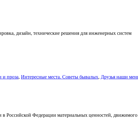
ировка, дизайн, технические решения для инженерных систем
и и проза
,
Интересные места. Советы бывалых
,
Друзья наши мень
и в Российской Федерации материальных ценностей, движимого 