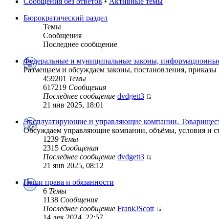
Сообщения без ответов
•
Активные темы
Бюрократический раздел
Темы
Сообщения
Последнее сообщение
Федеральные и муниципальные законы, информационные
Размещаем и обсуждаем законы, постановления, приказы
459201
Темы
617219
Сообщения
Последнее сообщение
dvdgett3
21 янв 2025, 18:01
Эксплуатирующие и управляющие компании. Товарищест
Обсуждаем управляющие компании, объёмы, условия и с
1239
Темы
2315
Сообщения
Последнее сообщение
dvdgett3
21 янв 2025, 08:12
Наши права и обязанности
6
Темы
1138
Сообщения
Последнее сообщение
FrankJScott
14 дек 2024, 22:57