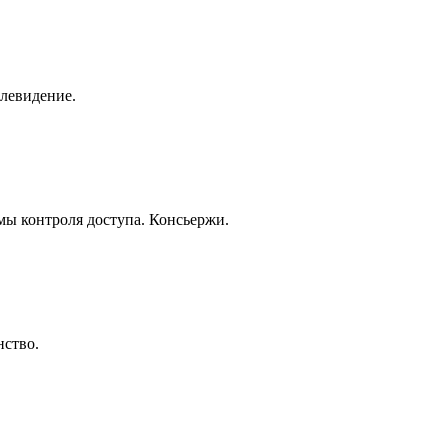
елевидение.
ы контроля доступа. Консьержи.
нство.