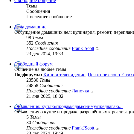
Свободное общение
Темы
Сообщения
Последнее сообщение
Дела домашние
Обсуждение домашних дел: кулинария, ремонт, переплан
98
Темы
352
Сообщения
Последнее сообщение
FrankJScott
23 дек 2024, 19:33
Свободный форум
Общение на любые темы
Подфорумы:
Кино и телевидение
,
Печатное слово. Стих
23530
Темы
24858
Сообщения
Последнее сообщение
Лапочка
21 янв 2025, 18:02
Объявления: куплю/продам/сдам/сниму/предлагаю...
Объявления о купле и продаже разрешённых к реализаци
5
Темы
30
Сообщения
Последнее сообщение
FrankJScott
23 дек 2024, 19:49