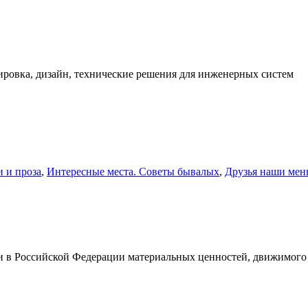
ировка, дизайн, технические решения для инженерных систем
и и проза
,
Интересные места. Советы бывалых
,
Друзья наши мень
и в Российской Федерации материальных ценностей, движимого 