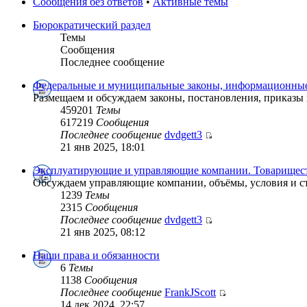
Сообщения без ответов
•
Активные темы
Бюрократический раздел
Темы
Сообщения
Последнее сообщение
Федеральные и муниципальные законы, информационные
Размещаем и обсуждаем законы, постановления, приказы
459201
Темы
617219
Сообщения
Последнее сообщение
dvdgett3
21 янв 2025, 18:01
Эксплуатирующие и управляющие компании. Товарищест
Обсуждаем управляющие компании, объёмы, условия и с
1239
Темы
2315
Сообщения
Последнее сообщение
dvdgett3
21 янв 2025, 08:12
Наши права и обязанности
6
Темы
1138
Сообщения
Последнее сообщение
FrankJScott
14 дек 2024, 22:57