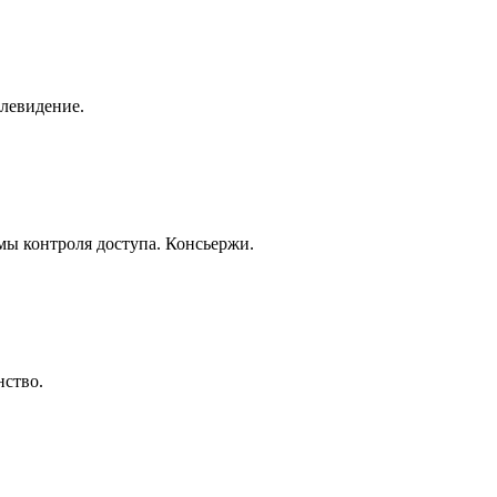
елевидение.
ы контроля доступа. Консьержи.
нство.