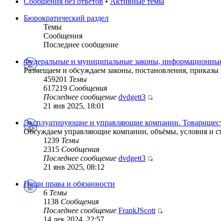
Сообщения без ответов
•
Активные темы
Бюрократический раздел
Темы
Сообщения
Последнее сообщение
Федеральные и муниципальные законы, информационные
Размещаем и обсуждаем законы, постановления, приказы
459201
Темы
617219
Сообщения
Последнее сообщение
dvdgett3
21 янв 2025, 18:01
Эксплуатирующие и управляющие компании. Товарищест
Обсуждаем управляющие компании, объёмы, условия и с
1239
Темы
2315
Сообщения
Последнее сообщение
dvdgett3
21 янв 2025, 08:12
Наши права и обязанности
6
Темы
1138
Сообщения
Последнее сообщение
FrankJScott
14 дек 2024, 22:57