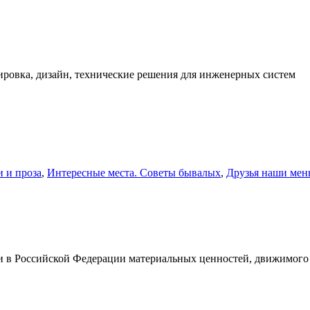
ировка, дизайн, технические решения для инженерных систем
и и проза
,
Интересные места. Советы бывалых
,
Друзья наши мень
и в Российской Федерации материальных ценностей, движимого 