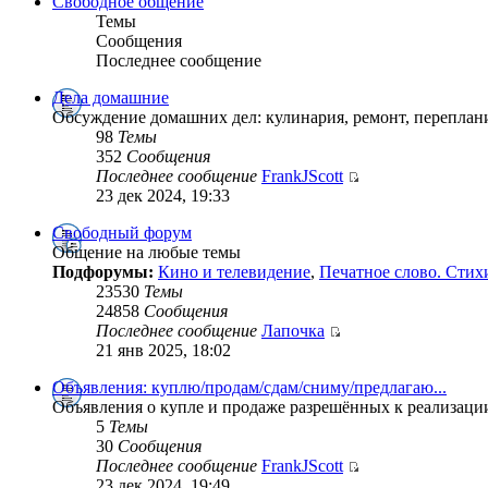
Свободное общение
Темы
Сообщения
Последнее сообщение
Дела домашние
Обсуждение домашних дел: кулинария, ремонт, переплан
98
Темы
352
Сообщения
Последнее сообщение
FrankJScott
23 дек 2024, 19:33
Свободный форум
Общение на любые темы
Подфорумы:
Кино и телевидение
,
Печатное слово. Стих
23530
Темы
24858
Сообщения
Последнее сообщение
Лапочка
21 янв 2025, 18:02
Объявления: куплю/продам/сдам/сниму/предлагаю...
Объявления о купле и продаже разрешённых к реализаци
5
Темы
30
Сообщения
Последнее сообщение
FrankJScott
23 дек 2024, 19:49