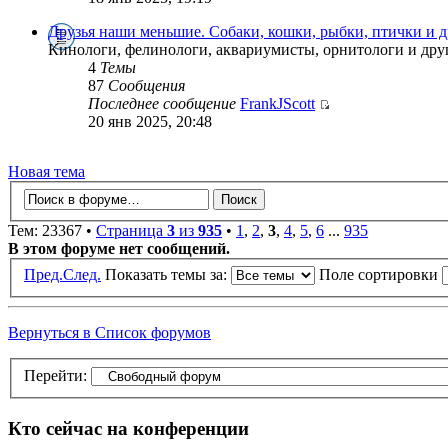
Друзья наши меньшие. Собаки, кошки, рыбки, птички и 
Кинологи, фелинологи, аквариумисты, орнитологи и друг
4
Темы
87
Сообщения
Последнее сообщение
FrankJScott
20 янв 2025, 20:48
Новая тема
Тем: 23367 •
Страница
3
из
935
•
1
,
2
,
3
,
4
,
5
,
6
...
935
В этом форуме нет сообщений.
Пред.
След.
Показать темы за:
Поле сортировки
Вернуться в Список форумов
Перейти:
Кто сейчас на конференции