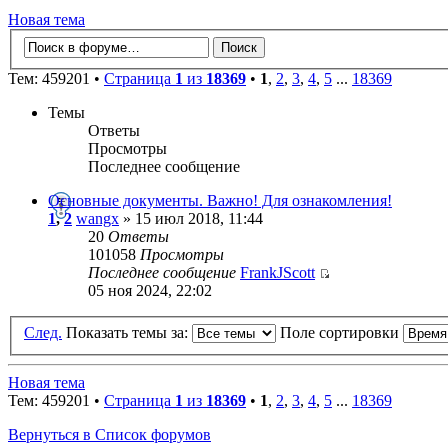
Новая тема
Тем: 459201 •
Страница
1
из
18369
•
1
,
2
,
3
,
4
,
5
...
18369
Темы
Ответы
Просмотры
Последнее сообщение
Основные документы. Важно! Для ознакомления!
1
,
2
wangx
» 15 июл 2018, 11:44
20
Ответы
101058
Просмотры
Последнее сообщение
FrankJScott
05 ноя 2024, 22:02
След.
Показать темы за:
Поле сортировки
Новая тема
Тем: 459201 •
Страница
1
из
18369
•
1
,
2
,
3
,
4
,
5
...
18369
Вернуться в Список форумов