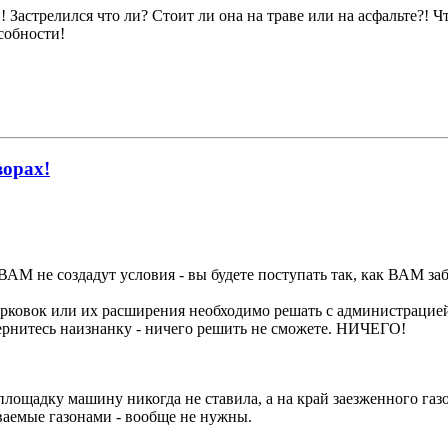
Застрелился что ли? Стоит ли она на траве или на асфальте?! Чт
собности!
ворах!
АМ не создадут условия - вы будете поступать так, как ВАМ заб
арковок или их расширения необходимо решать с администрацие
ывернитесь наизнанку - ничего решить не сможете. НИЧЕГО!
лощадку машину никогда не ставила, а на край заезженного газо
ваемые газонами - вообще не нужны.