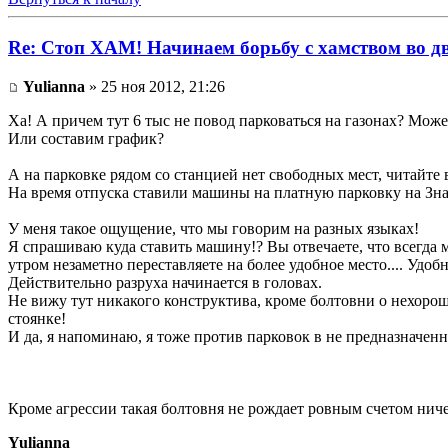
Re: Стоп ХАМ! Начинаем борьбу с хамством во д
Yulianna
» 25 ноя 2012, 21:26
Ха! А причем тут 6 тыс не повод парковаться на газонах? Може
Или составим график?
А на парковке рядом со станцией нет свободных мест, читайте
На время отпуска ставили машины на платную парковку на Зна
У меня такое ощущение, что мы говорим на разных языках!
Я спрашиваю куда ставить машину!? Вы отвечаете, что всегда м
утром незаметно переставляете на более удобное место.... Удобн
Действительно разруха начинается в головах.
Не вижу тут никакого конструктива, кроме болтовни о нехорош
стоянке!
И да, я напоминаю, я тоже против парковок в не предназначенны
Кроме агрессии такая болтовня не рождает ровным счетом ниче
Yulianna