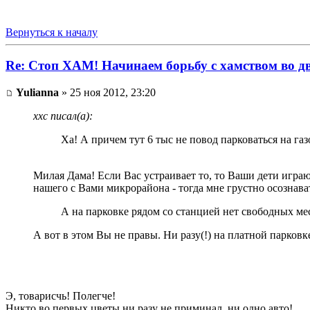
Вернуться к началу
Re: Стоп ХАМ! Начинаем борьбу с хамством во д
Yulianna
» 25 ноя 2012, 23:20
xxc писал(а):
Ха! А причем тут 6 тыс не повод парковаться на газ
Милая Дама! Если Вас устраивает то, то Ваши дети игр
нашего с Вами микрорайона - тогда мне грустно осознавать
А на парковке рядом со станцией нет свободных ме
А вот в этом Вы не правы. Ни разу(!) на платной парковке
Э, товарисчь! Полегче!
Никто во первых цветы ни разу не приминал, ни одно авто!