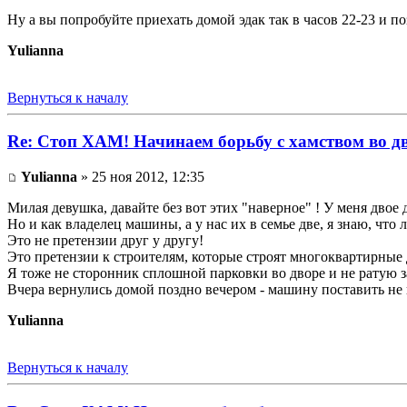
Ну а вы попробуйте приехать домой эдак так в часов 22-23 и поз
Yulianna
Вернуться к началу
Re: Стоп ХАМ! Начинаем борьбу с хамством во д
Yulianna
» 25 ноя 2012, 12:35
Милая девушка, давайте без вот этих "наверное" ! У меня двое д
Но и как владелец машины, а у нас их в семье две, я знаю, чт
Это не претензии друг у другу!
Это претензии к строителям, которые строят многоквартирные
Я тоже не сторонник сплошной парковки во дворе и не ратую з
Вчера вернулись домой поздно вечером - машину поставить не ку
Yulianna
Вернуться к началу