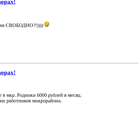
ворах!
ьким СВОБОДНО?!))))
ворах!
 в мкр. Родники 6000 рублей в месяц.
шин работников микрорайона.