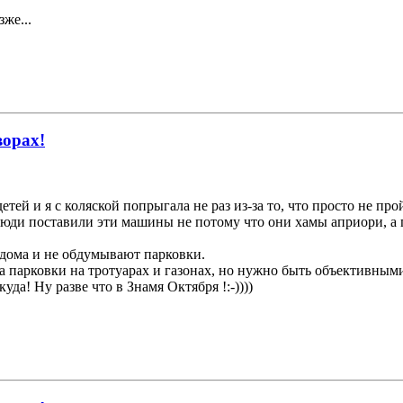
же...
ворах!
етей и я с коляской попрыгала не раз из-за то, что просто не пр
о люди поставили эти машины не потому что они хамы априори, а
 дома и не обдумывают парковки.
а парковки на тротуарах и газонах, но нужно быть объективными
да! Ну разве что в Знамя Октября !:-))))